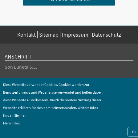
Kontakt
Sitemap
Impressum
Datenschutz
ANSCHRIFT
Son Luneta S.L.
Diese Webseite verwendet Cookies. Cookies werden zur
Mobil
+34 619 69 25 06
E-Mail
info@sonluneta.com
Benutzerführung und Webanalyse verwendet und helfen dabei,
diese Webseite zu verbessern. Durch die weitere Nutzung dieser
Webseite erklären Sie sich damit einverstanden. Weitere Infos
Copyright 2026 bei Son Luneta S.L. - Alle Rechte vorbehalten.
finden Sie hier:
Mehr Infos
Ok