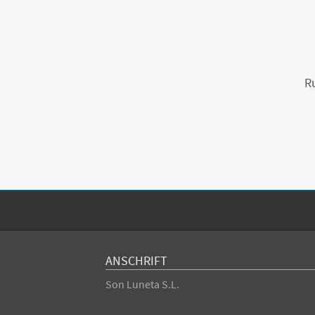
R
ANSCHRIFT
Son Luneta S.L.