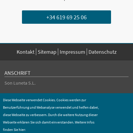
+34 619 69 25 06
Kontakt
Sitemap
Impressum
Datenschutz
ANSCHRIFT
Son Luneta S.L.
Diese Webseite verwendet Cookies. Cookies werden zur
Mobil
+34 619 69 25 06
E-Mail
info@sonluneta.com
Benutzerführung und Webanalyse verwendet und helfen dabei,
diese Webseite zu verbessern. Durch die weitere Nutzung dieser
Webseite erklären Sie sich damit einverstanden. Weitere Infos
Copyright 2026 bei Son Luneta S.L. - Alle Rechte vorbehalten.
finden Sie hier: